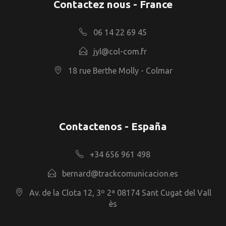
Contactez nous - France
06 14 22 69 45
jyl@col-com.fr
18 rue Berthe Molly - Colmar
Contactenos - España
+34 656 961 498
bernard@trackcomunicacion.es
Av. de la Clota 12, 3º 2ª 08174 Sant Cugat del Vall
ès